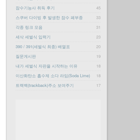
잠수기능사 취득 후기
45
스쿠버 다이빙 후 발생한 잠수 폐부종
33
각종 링크 모음
31
세삭 세벌식 입력기
23
390 / 391(세벌식 최종) 배열표
20
질문게시판
19
내가 세벌식 자판을 시작하는 이유
18
이산화탄소 흡수제 소다 라임(Soda Lime)
18
트랙백(trackback)주소 보여주기
17