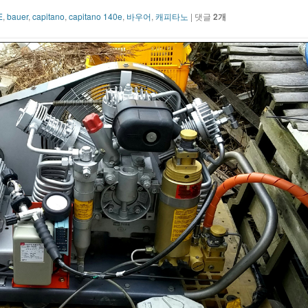
E
,
bauer
,
capitano
,
capitano 140e
,
바우어
,
캐피타노
| 댓글
2개