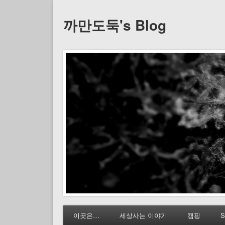
까만도둑's Blog
이곳은…
세상사는 이야기
캠핑
S