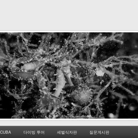
CUBA
다이빙 투어
세벌식자판
질문게시판