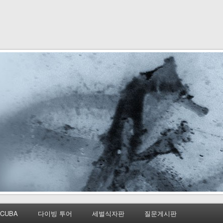
CUBA
다이빙 투어
세벌식자판
질문게시판