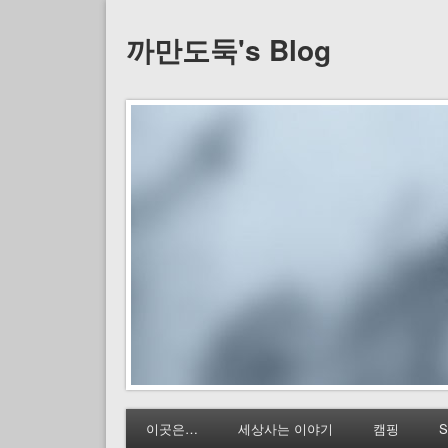
까만도둑's Blog
이곳은…
세상사는 이야기
캠핑
S